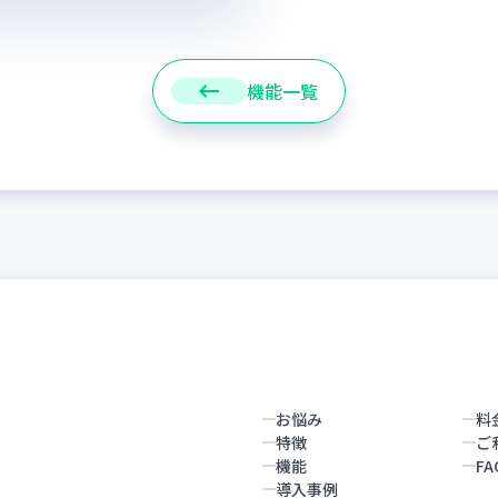
keyboard_backspace
機能一覧
お悩み
料
特徴
ご
機能
FA
導入事例