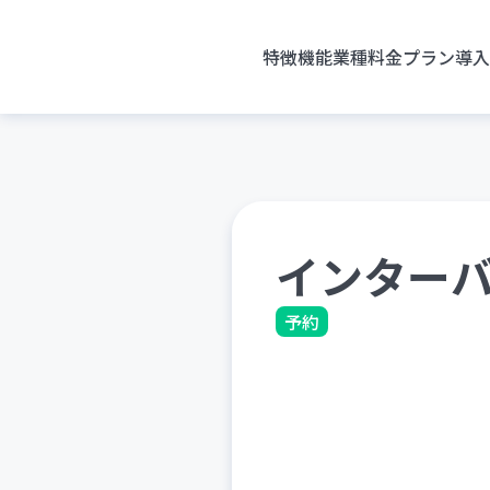
特徴
機能
業種
料金プラン
導入
インター
予約